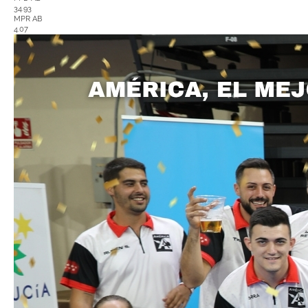
34.93
MPR AB
4.07