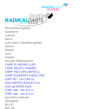
Persönliche Angaben
Spitzname
Juampe
Name
Juan pedro Cabanillas iglesias
Kanton
Madrid
Land
España
Aktuelle Wettbewerbe
CAMP: EL MEJOR CLUB I
CAMP: SELECC. MADRID
CAMP: IND COPA UNITED 5
CAMP: ELEMENTS FUEGO CRIC
LVIRT: RD - LA COPA G1
LIGA: UNITED LEAGUE G-01
LIGA: 49 VEGAS 2026
TORX: Sab - Par 18 h L1
TORX: Sab - Ind 21 h L1
Sportinformationen
Händigkeit
RECHT
PPD AB