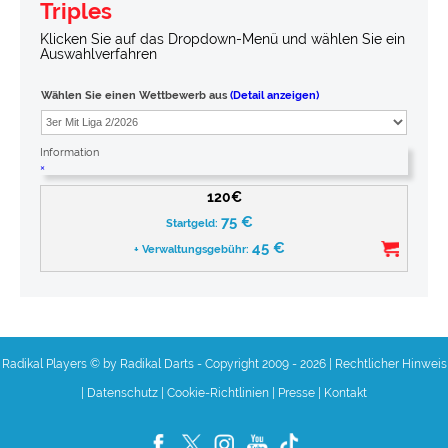
Triples
Klicken Sie auf das Dropdown-Menü und wählen Sie ein
Auswahlverfahren
Wählen Sie einen Wettbewerb aus
(Detail anzeigen)
Information
×
120€
75
€
Startgeld:
45
€
+ Verwaltungsgebühr:
Radikal Players © by Radikal Darts - Copyright 2009 - 2026
|
Rechtlicher Hinweis
|
Datenschutz
|
Cookie-Richtlinien
|
Presse
|
Kontakt