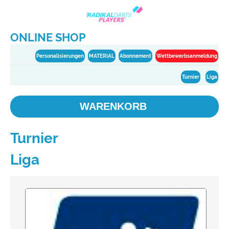
ONLINE SHOP
Personalisierungen
MATERIAL
Abonnement
Wettbewerbsanmeldung
Turnier
Liga
WARENKORB
Turnier
Liga