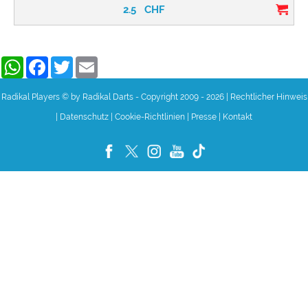
2.5
CHF
WhatsApp
Facebook
Twitter
Email
Radikal Players © by Radikal Darts - Copyright 2009 - 2026
|
Rechtlicher Hinweis
|
Datenschutz
|
Cookie-Richtlinien
|
Presse
|
Kontakt