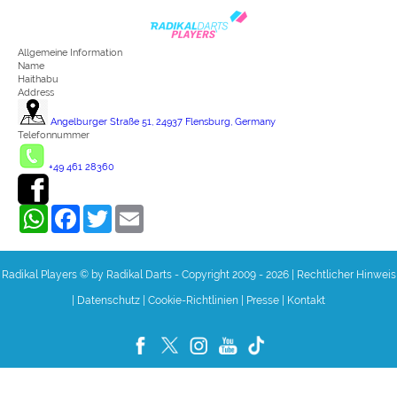
Allgemeine Information
Name
Haithabu
Address
Angelburger Straße 51, 24937 Flensburg, Germany
Telefonnummer
+49 461 28360
WhatsApp
Facebook
Twitter
Email
Radikal Players © by Radikal Darts - Copyright 2009 - 2026
|
Rechtlicher Hinweis
|
Datenschutz
|
Cookie-Richtlinien
|
Presse
|
Kontakt